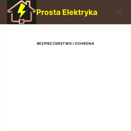
Przejdź
Prosta Elektryka
do
treści
BEZPIECZEŃSTWO I OCHRONA