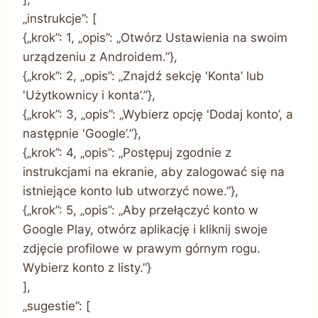
„instrukcje”: [
{„krok”: 1, „opis”: „Otwórz Ustawienia na swoim
urządzeniu z Androidem.”},
{„krok”: 2, „opis”: „Znajdź sekcję 'Konta’ lub
'Użytkownicy i konta’.”},
{„krok”: 3, „opis”: „Wybierz opcję 'Dodaj konto’, a
następnie 'Google’.”},
{„krok”: 4, „opis”: „Postępuj zgodnie z
instrukcjami na ekranie, aby zalogować się na
istniejące konto lub utworzyć nowe.”},
{„krok”: 5, „opis”: „Aby przełączyć konto w
Google Play, otwórz aplikację i kliknij swoje
zdjęcie profilowe w prawym górnym rogu.
Wybierz konto z listy.”}
],
„sugestie”: [