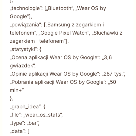
„technologie”: [„Bluetooth”, „Wear OS by
Google”],
„powiązania”: [„Samsung z zegarkiem i
telefonem”, „Google Pixel Watch”, „Słuchawki z
zegarkiem i telefonem”],
„statystyki”: {
„Ocena aplikacji Wear OS by Google”: „3,6
gwiazdek”,
„Opinie aplikacji Wear OS by Google”: „287 tys.”,
„Pobrania aplikacji Wear OS by Google”: „50
mln+”
},
„graph_idea”: {
„file”: „wear_os_stats”,
„type”: „bar”,
„data”: [