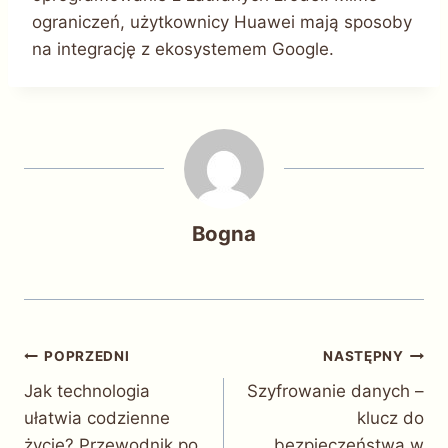
ograniczeń, użytkownicy Huawei mają sposoby
na integrację z ekosystemem Google.
Bogna
Nawigacja
POPRZEDNI
NASTĘPNY
Jak technologia
Szyfrowanie danych –
wpisu
ułatwia codzienne
klucz do
życie? Przewodnik po
bezpieczeństwa w