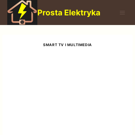
Przejdź
Prosta Elektryka
do
treści
SMART TV I MULTIMEDIA