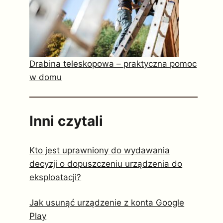
Drabina teleskopowa – praktyczna pomoc
w domu
Inni czytali
Kto jest uprawniony do wydawania
decyzji o dopuszczeniu urządzenia do
eksploatacji?
Jak usunąć urządzenie z konta Google
Play