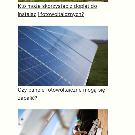
Kto może skorzystać z dopłat do
instalacji fotowoltaicznych?
Czy panele fotowoltaiczne mogą się
zapalić?