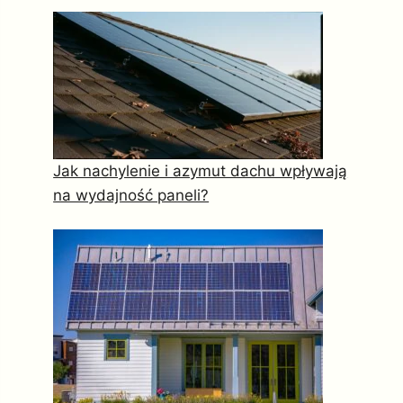
Jak nachylenie i azymut dachu wpływają
na wydajność paneli?