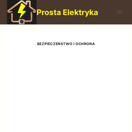
Przejdź
Prosta Elektryka
do
treści
BEZPIECZEŃSTWO I OCHRONA