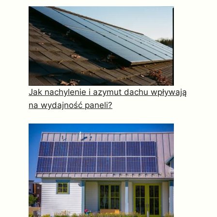
Jak nachylenie i azymut dachu wpływają
na wydajność paneli?