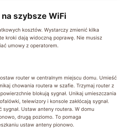
 na szybsze WiFi
tkowych kosztów. Wystarczy zmienić kilka
te kroki dają widoczną poprawę. Nie musisz
niać umowy z operatorem.
Postaw router w centralnym miejscu domu. Umieść
ikaj chowania routera w szafie. Trzymaj router z
owierzchnie blokują sygnał. Unikaj umieszczania
ofalówki, telewizory i konsole zakłócają sygnał.
umić sygnał. Ustaw anteny routera. W domu
ionowo, drugą poziomo. To pomaga
ieszkaniu ustaw anteny pionowo.