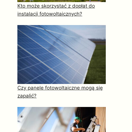
Kto może skorzystać z dopłat do
instalacji fotowoltaicznych?
Czy panele fotowoltaiczne mogą się
zapalić?