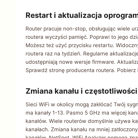
Restart i aktualizacja oprogr
Router pracuje non-stop, obsługując wiele u
routera wyczyści pamięć. Poprawi to jego dzi
Możesz też użyć przycisku restartu. Widoczny
routera raz na tydzień. Regularne aktualiza
udostępniają nowe wersje firmware. Aktualiz
Sprawdź stronę producenta routera. Pobierz i
Zmiana kanału i częstotliwości
Sieci WiFi w okolicy mogą zakłócać Twój syg
ma kanały 1-13. Pasmo 5 GHz ma więcej kan
kanałów. Wiele routerów domyślnie używa kan
kanałach. Zmiana kanału na mniej zatłoczony 
kanałów. NetSpot, WiFi Analyzer pomogą znal