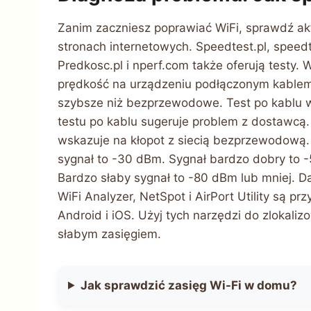
Zanim zaczniesz poprawiać WiFi, sprawdź akt
stronach internetowych. Speedtest.pl, speedt
Predkosc.pl i nperf.com także oferują testy
prędkość na urządzeniu podłączonym kablem
szybsze niż bezprzewodowe. Test po kablu we
testu po kablu sugeruje problem z dostawcą. 
wskazuje na kłopot z siecią bezprzewodową.
sygnał to -30 dBm. Sygnał bardzo dobry to
Bardzo słaby sygnał to -80 dBm lub mniej. D
WiFi Analyzer, NetSpot i AirPort Utility są 
Android i iOS. Użyj tych narzędzi do zlokaliz
słabym zasięgiem.
Jak sprawdzić zasięg Wi-Fi w domu?