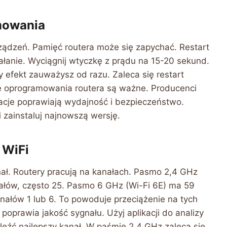
amowania
rządzeń. Pamięć routera może się zapychać. Restart
ałanie. Wyciągnij wtyczkę z prądu na 15-20 sekund.
 efekt zauważysz od razu. Zaleca się restart
cje oprogramowania routera są ważne. Producenci
acje poprawiają wydajność i bezpieczeństwo.
 zainstaluj najnowszą wersję.
 WiFi
nał. Routery pracują na kanałach. Pasmo 2,4 GHz
ałów, często 25. Pasmo 6 GHz (Wi-Fi 6E) ma 59
ałów 1 lub 6. To powoduje przeciążenie na tych
poprawia jakość sygnału. Użyj aplikacji do analizy
eźć najlepszy kanał. W paśmie 2,4 GHz zaleca się