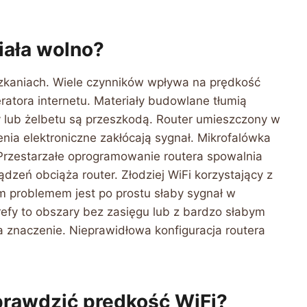
ała wolno?
szkaniach. Wiele czynników wpływa na prędkość
eratora internetu. Materiały budowlane tłumią
 lub żelbetu są przeszkodą. Router umieszczony w
nia elektroniczne zakłócają sygnał. Mikrofalówka
 Przestarzałe oprogramowanie routera spowalnia
ądzeń obciąża router. Złodziej WiFi korzystający z
em problemem jest po prostu słaby sygnał w
efy to obszary bez zasięgu lub z bardzo słabym
a znaczenie. Nieprawidłowa konfiguracja routera
prawdzić prędkość WiFi?