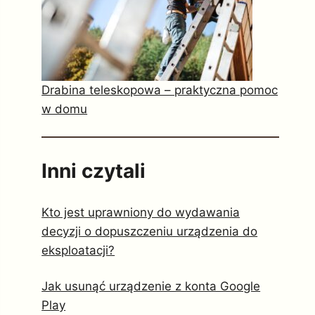
Drabina teleskopowa – praktyczna pomoc
w domu
Inni czytali
Kto jest uprawniony do wydawania
decyzji o dopuszczeniu urządzenia do
eksploatacji?
Jak usunąć urządzenie z konta Google
Play