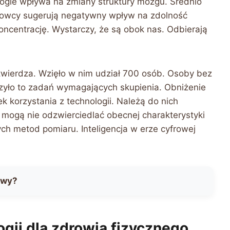
ologie wpływa na zmiany struktury mózgu. Średnio
owcy sugerują negatywny wpływ na zdolność
oncentrację. Wystarczy, że są obok nas. Odbierają
otwierdza. Wzięło w nim udział 700 osób. Osoby bez
yczyło to zadań wymagających skupienia. Obniżenie
 korzystania z technologii. Należą do nich
Q mogą nie odzwierciedlać obecnej charakterystyki
ych metod pomiaru. Inteligencja w erze cyfrowej
owy?
gii dla zdrowia fizycznego