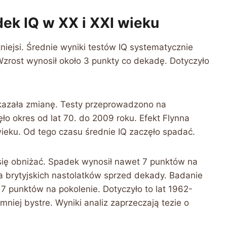
dek IQ w XX i XXI wieku
tniejsi. Średnie wyniki testów IQ systematycznie
Wzrost wynosił około 3 punkty co dekadę. Dotyczyło
okazała zmianę. Testy przeprowadzono na
ło okres od lat 70. do 2009 roku. Efekt Flynna
wieku. Od tego czasu średnie IQ zaczęło spadać.
się obniżać. Spadek wynosił nawet 7 punktów na
a brytyjskich nastolatków sprzed dekady. Badanie
7 punktów na pokolenie. Dotyczyło to lat 1962-
iej bystre. Wyniki analiz zaprzeczają tezie o