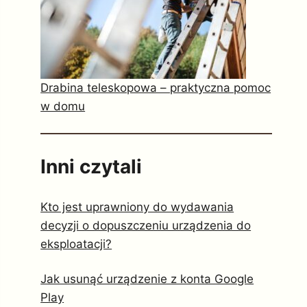
Drabina teleskopowa – praktyczna pomoc
w domu
Inni czytali
Kto jest uprawniony do wydawania
decyzji o dopuszczeniu urządzenia do
eksploatacji?
Jak usunąć urządzenie z konta Google
Play