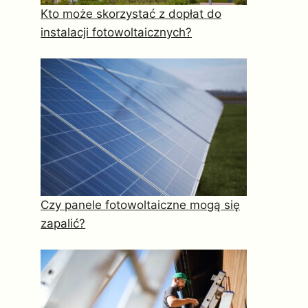
Kto może skorzystać z dopłat do
instalacji fotowoltaicznych?
Czy panele fotowoltaiczne mogą się
zapalić?