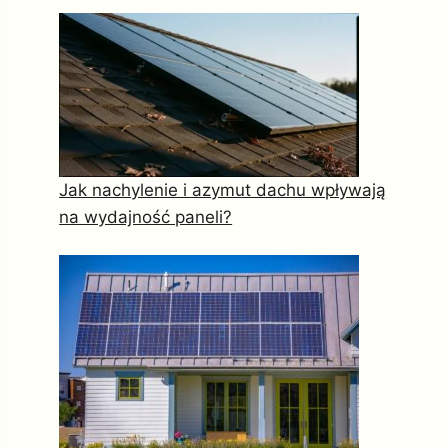
Jak nachylenie i azymut dachu wpływają
na wydajność paneli?