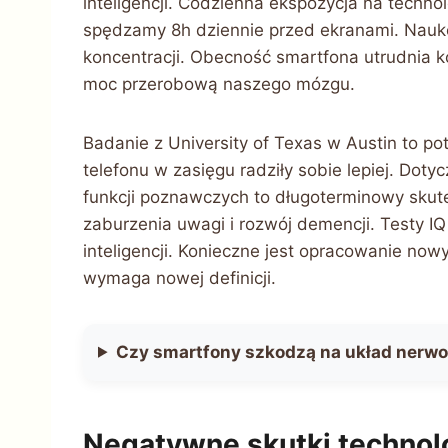
inteligencji. Codzienna ekspozycja na techn
spędzamy 8h dziennie przed ekranami. Nauk
koncentracji. Obecność smartfona utrudnia k
moc przerobową naszego mózgu.
Badanie z University of Texas w Austin to p
telefonu w zasięgu radziły sobie lepiej. Dot
funkcji poznawczych to długoterminowy skutek
zaburzenia uwagi i rozwój demencji. Testy I
inteligencji. Konieczne jest opracowanie now
wymaga nowej definicji.
Czy smartfony szkodzą na układ nerw
Negatywne skutki technolo