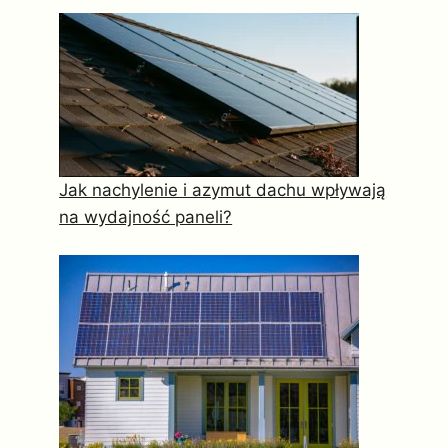
Jak nachylenie i azymut dachu wpływają
na wydajność paneli?