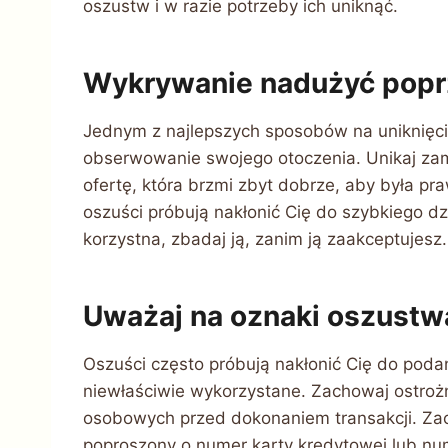
oszustw i w razie potrzeby ich uniknąć.
Wykrywanie nadużyć popr
Jednym z najlepszych sposobów na uniknięci
obserwowanie swojego otoczenia. Unikaj zamó
ofertę, która brzmi zbyt dobrze, aby była pr
oszuści próbują nakłonić Cię do szybkiego dzia
korzystna, zbadaj ją, zanim ją zaakceptujesz.
Uważaj na oznaki oszustw
Oszuści często próbują nakłonić Cię do podan
niewłaściwie wykorzystane. Zachowaj ostrożn
osobowych przed dokonaniem transakcji. Zach
poproszony o numer karty kredytowej lub num