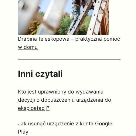
Drabina teleskopowa – praktyczna pomoc
w domu
Inni czytali
Kto jest uprawniony do wydawania
decyzji o dopuszczeniu urządzenia do
eksploatacji?
Jak usunąć urządzenie z konta Google
Play