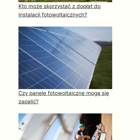
Kto może skorzystać z dopłat do
instalacji fotowoltaicznych?
Czy panele fotowoltaiczne mogą się
zapalić?