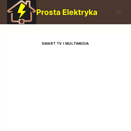
Przejdź
Prosta Elektryka
do
treści
SMART TV I MULTIMEDIA