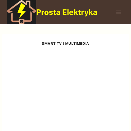
Przejdź
Prosta Elektryka
do
treści
SMART TV I MULTIMEDIA