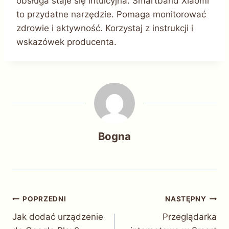
obsługa staje się intuicyjna. Smartband Xiaomi
to przydatne narzędzie. Pomaga monitorować
zdrowie i aktywność. Korzystaj z instrukcji i
wskazówek producenta.
Bogna
Nawigacja
POPRZEDNI
NASTĘPNY
Jak dodać urządzenie
Przeglądarka
wpisu