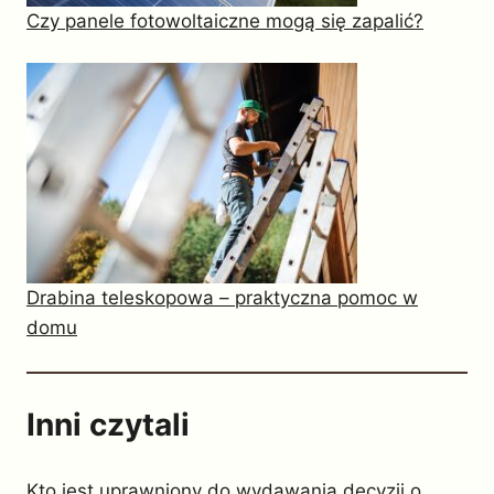
Czy panele fotowoltaiczne mogą się zapalić?
Drabina teleskopowa – praktyczna pomoc w
domu
Inni czytali
Kto jest uprawniony do wydawania decyzji o