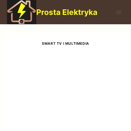
Przejdź
Prosta Elektryka
do
treści
SMART TV I MULTIMEDIA