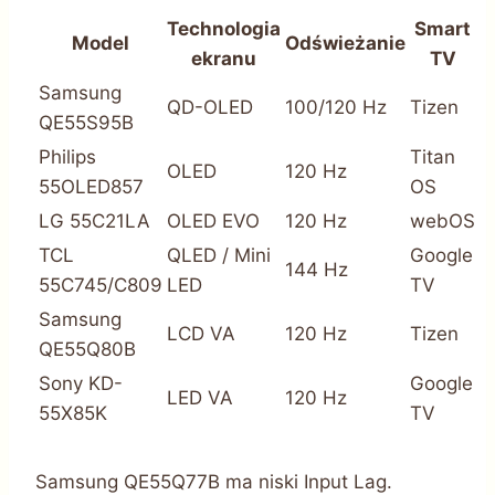
Technologia
Smart
Model
Odświeżanie
ekranu
TV
Samsung
QD-OLED
100/120 Hz
Tizen
QE55S95B
Philips
Titan
OLED
120 Hz
55OLED857
OS
LG 55C21LA
OLED EVO
120 Hz
webOS
TCL
QLED / Mini
Google
144 Hz
55C745/C809
LED
TV
Samsung
LCD VA
120 Hz
Tizen
QE55Q80B
Sony KD-
Google
LED VA
120 Hz
55X85K
TV
Samsung QE55Q77B ma niski Input Lag.