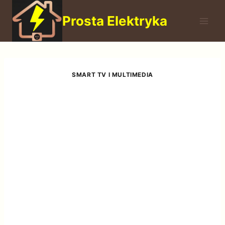
Przejdź
Prosta Elektryka
do
treści
SMART TV I MULTIMEDIA