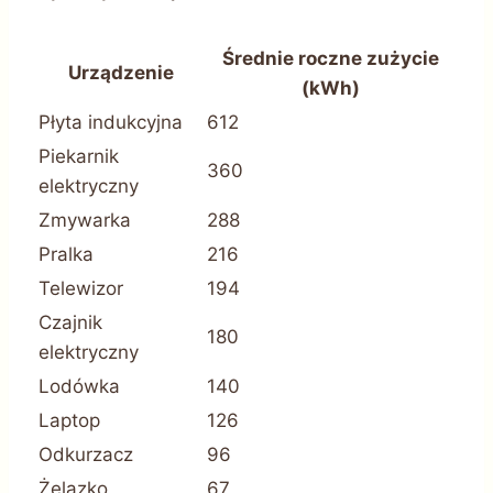
Średnie roczne zużycie
Urządzenie
(kWh)
Płyta indukcyjna
612
Piekarnik
360
elektryczny
Zmywarka
288
Pralka
216
Telewizor
194
Czajnik
180
elektryczny
Lodówka
140
Laptop
126
Odkurzacz
96
Żelazko
67